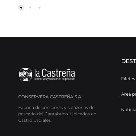
DES
Filete
Área p
CONSERVERA CASTREÑA S.A.
Fábrica de conservas y salazones de
Notici
pescado del Cantábrico. Ubicados en
Castro Urdiales.