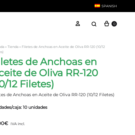
SPANISH
Carrito
Search
Iniciar sesión
0
English
ada
»
Tienda
»
Filetes de Anchoas en Aceite de Oliva RR-120 (10/12
es)
iletes de Anchoas en
Anchoas
ceite de Oliva RR-120
Bonito
0/12 Filetes)
tes de Anchoas en Aceite de Oliva RR-120 (10/12 Filetes)
dades/caja: 10 unidades
00
€
IVA incl.