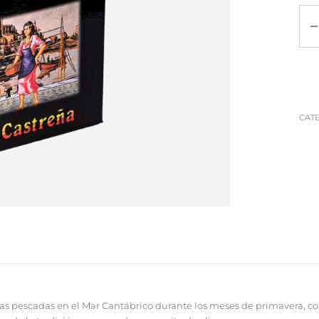
Can
CAT
as pescadas en el Mar Cantábrico durante los meses de primavera, c