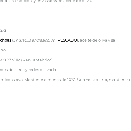
endo la tradición, y envasadas en aceite de oliva.
2 g
choas
(
Engraulis encrasicolus
) (
PESCADO
), aceite de oliva y sal
ado
AO 27 VIIIc (Mar Cantábrico)
des de cerco y redes de izada
miconserva. Mantener a menos de 10ºC. Una vez abierto, mantener ref