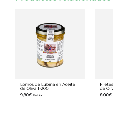
Lomos de Lubina en Aceite
Filete
de Oliva T-200
de Oli
9,80
€
8,00
€
IVA incl.