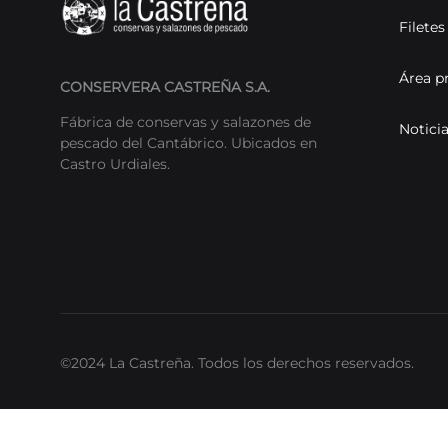
Filete
Área p
CONSERVERA CASTREÑA S.A.
Fábrica de conservas y salazones de
Notici
pescado del Cantábrico. Ubicados en
Castro Urdiales.
©2024 La Castreña. Todos los derechos reservados.