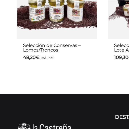
Selección de Conservas –
Selecc
Lomos/Troncos
Lote A
48,20
€
109,30
IVA incl.
DES