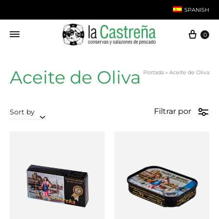
SPANISH
Carri
0
English
Aceite de Oliva
Portada
»
Aceite de Oliva
Filtrar por
Sort by