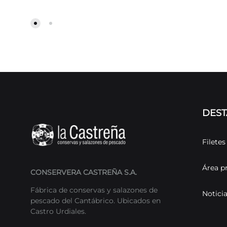
DES
Filete
Área p
CONSERVERA CASTREÑA S.A.
Fábrica de conservas y salazones de
Notici
pescado del Cantábrico. Ubicados en
Castro Urdiales.