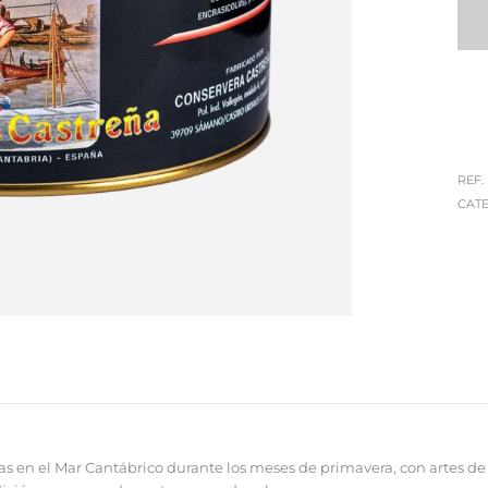
REF.
CAT
s en el Mar Cantábrico durante los meses de primavera, con artes d