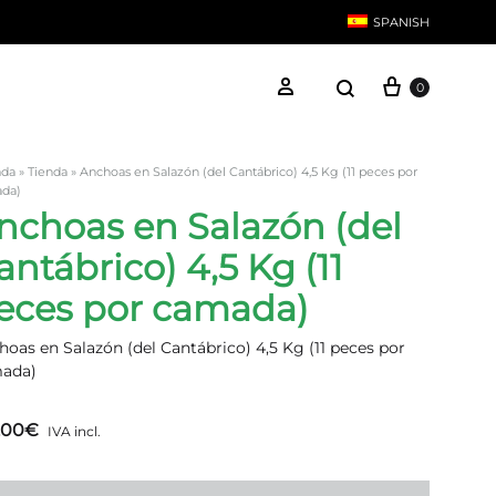
SPANISH
Carrito
Search
Iniciar sesión
0
English
ada
»
Tienda
»
Anchoas en Salazón (del Cantábrico) 4,5 Kg (11 peces por
da)
nchoas en Salazón (del
Anchoas
antábrico) 4,5 Kg (11
Bonito
eces por camada)
oas en Salazón (del Cantábrico) 4,5 Kg (11 peces por
ada)
,00
€
IVA incl.