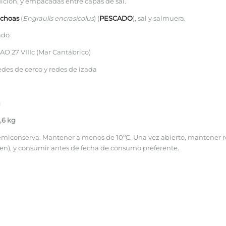
dición, y empacadas entre capas de sal.
choas
(
Engraulis encrasicolus
) (
PESCADO
), sal y salmuera.
ado
AO 27 VIIIc (Mar Cantábrico)
des de cerco y redes de izada
g
,6 kg
miconserva. Mantener a menos de 10ºC. Una vez abierto, mantener re
en), y consumir antes de fecha de consumo preferente.