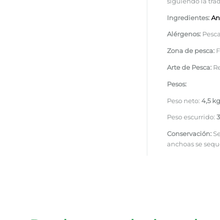
siguiendo la tra
Ingredientes:
An
Alérgenos:
Pesc
Zona de pesca:
F
Arte de Pesca:
Re
Pesos:
Peso neto:
4,5 k
Peso escurrido:
3
Conservación:
Se
anchoas se sequ